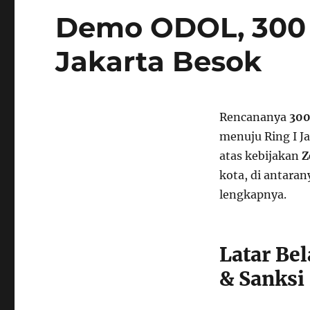
Demo ODOL, 300 T
Jakarta Besok
Rencananya
300
menuju Ring I Ja
atas kebijakan
Z
kota, di antara
lengkapnya.
Latar Be
& Sanksi