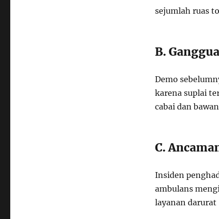
sejumlah ruas to
B. Ganggua
Demo sebelumny
karena suplai t
cabai dan bawang
C. Ancaman
Insiden penghad
ambulans mengi
layanan darurat