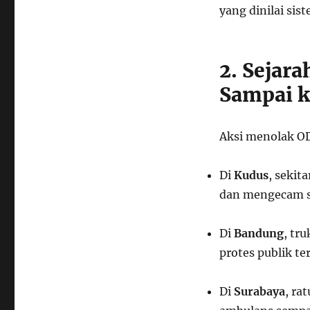
yang dinilai sist
2. Sejar
Sampai k
Aksi menolak OD
Di
Kudus
, sekit
dan mengecam sa
Di
Bandung
, tr
protes publik 
Di
Surabaya
, ra