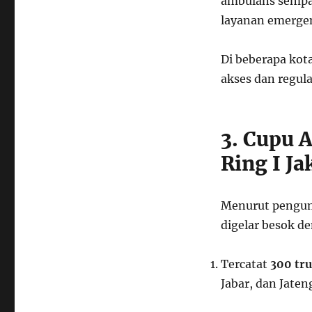
ambulans sempa
layanan emergen
Di beberapa kot
akses dan regul
3. Cupu 
Ring I Ja
Menurut pengu
digelar besok d
Tercatat
300 tr
Jabar, dan Jaten