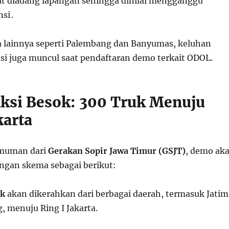
t diadang lapangan sehingga dinilai mengganggu
si .
a lainnya seperti Palembang dan Banyumas, keluhan
asi juga muncul saat pendaftaran demo terkait ODOL.
Aksi Besok: 300 Truk Menuju
karta
muman dari
Gerakan Sopir Jawa Timur (GSJT)
, demo ak
engan skema sebagai berikut:
uk
akan dikerahkan dari berbagai daerah, termasuk Jatim
g, menuju Ring I Jakarta.