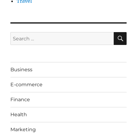
Travel
SE
Search
for:
Business
E-commerce
Finance
Health
Marketing