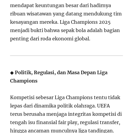
mendapat keuntungan besar dari hadirnya
ribuan wisatawan yang datang mendukung tim
kesayangan mereka. Liga Champions 2025
menjadi bukti bahwa sepak bola adalah bagian
penting dari roda ekonomi global.
◆
Politik, Regulasi, dan Masa Depan Liga
Champions
Kompetisi sebesar Liga Champions tentu tidak
lepas dari dinamika politik olahraga. UEFA
terus berusaha menjaga integritas kompetisi di
tengah isu finansial fair play, regulasi transfer,
hingga ancaman munculnya liga tandingan.