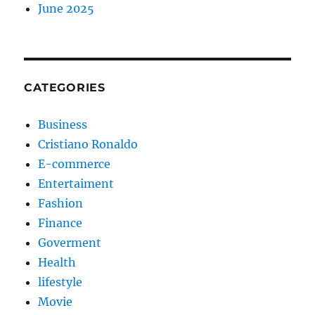
June 2025
CATEGORIES
Business
Cristiano Ronaldo
E-commerce
Entertaiment
Fashion
Finance
Goverment
Health
lifestyle
Movie