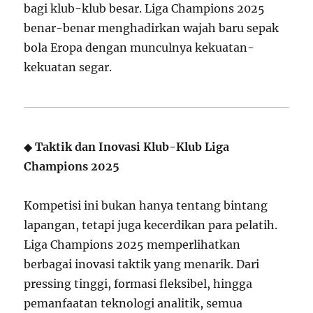
bagi klub-klub besar. Liga Champions 2025
benar-benar menghadirkan wajah baru sepak
bola Eropa dengan munculnya kekuatan-
kekuatan segar.
◆
Taktik dan Inovasi Klub-Klub Liga
Champions 2025
Kompetisi ini bukan hanya tentang bintang
lapangan, tetapi juga kecerdikan para pelatih.
Liga Champions 2025 memperlihatkan
berbagai inovasi taktik yang menarik. Dari
pressing tinggi, formasi fleksibel, hingga
pemanfaatan teknologi analitik, semua