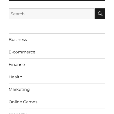
SE
Search
for:
Business
E-commerce
Finance
Health
Marketing
Online Games