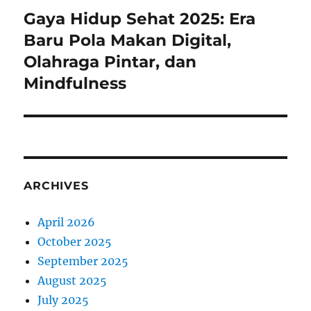
Gaya Hidup Sehat 2025: Era
Next
post:
Baru Pola Makan Digital,
Olahraga Pintar, dan
Mindfulness
ARCHIVES
April 2026
October 2025
September 2025
August 2025
July 2025