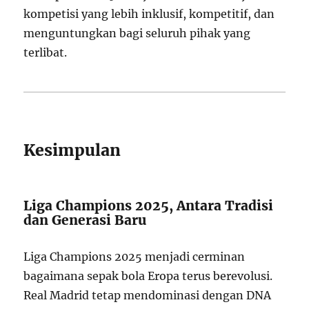
kompetisi yang lebih inklusif, kompetitif, dan
menguntungkan bagi seluruh pihak yang
terlibat.
Kesimpulan
Liga Champions 2025, Antara Tradisi
dan Generasi Baru
Liga Champions 2025 menjadi cerminan
bagaimana sepak bola Eropa terus berevolusi.
Real Madrid tetap mendominasi dengan DNA