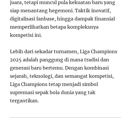
juara, tetapi muncul pula kekuatan baru yang
siap menantang hegemoni. Taktik inovatif,
digitalisasi fanbase, hingga dampak finansial
memperlihatkan betapa kompleksnya
kompetisi ini.
Lebih dari sekadar turnamen, Liga Champions
2025 adalah panggung di mana tradisi dan
generasi baru bertemu. Dengan kombinasi
sejarah, teknologi, dan semangat kompetisi,
Liga Champions tetap menjadi simbol
supremasi sepak bola dunia yang tak
tergantikan.