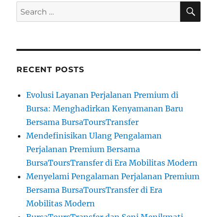
SE
Search
for:
RECENT POSTS
Evolusi Layanan Perjalanan Premium di
Bursa: Menghadirkan Kenyamanan Baru
Bersama BursaToursTransfer
Mendefinisikan Ulang Pengalaman
Perjalanan Premium Bersama
BursaToursTransfer di Era Mobilitas Modern
Menyelami Pengalaman Perjalanan Premium
Bersama BursaToursTransfer di Era
Mobilitas Modern
BursaToursTransfer dan Seni Menikmati