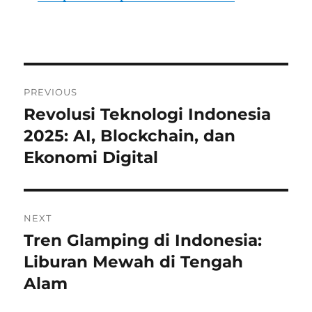
Post
PREVIOUS
navigation
Revolusi Teknologi Indonesia
Previous
post:
2025: AI, Blockchain, dan
Ekonomi Digital
NEXT
Tren Glamping di Indonesia:
Next
post:
Liburan Mewah di Tengah
Alam