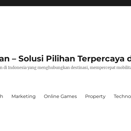
– Solusi Pilihan Terpercaya d
pan di Indonesia yang menghubungkan destinasi, mempercepat mobilita
th
Marketing
Online Games
Property
Techno