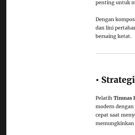
penting untuk m
Dengan komposis
dan lini pertah
bersaing ketat.
• Strateg
Pelatih
Timnas 
modern dengan p
cepat saat meny
memungkinkan t