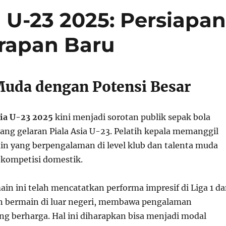
 U-23 2025: Persiapa
arapan Baru
Muda dengan Potensi Besar
ia U-23 2025
kini menjadi sorotan publik sepak bola
ang gelaran Piala Asia U-23. Pelatih kepala memanggil
n yang berpengalaman di level klub dan talenta muda
i kompetisi domestik.
in ini telah mencatatkan performa impresif di Liga 1 d
n bermain di luar negeri, membawa pengalaman
ng berharga. Hal ini diharapkan bisa menjadi modal