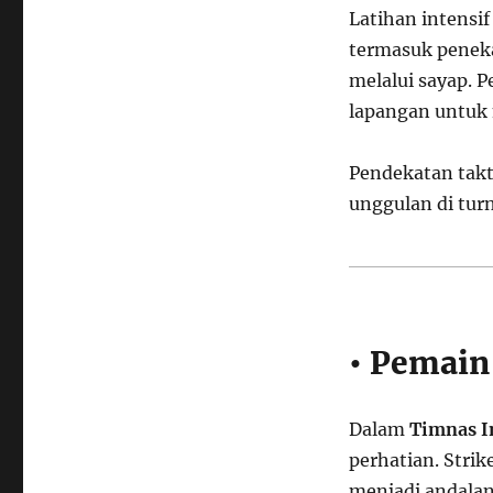
Latihan intensif
termasuk peneka
melalui sayap. 
lapangan untuk m
Pendekatan takt
unggulan di tur
• Pemain
Dalam
Timnas I
perhatian. Strik
menjadi andalan