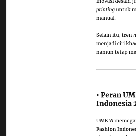
Inovasi desain j
printing
untuk me
manual.
Selain itu, tren
m
menjadi ciri kha
namun tetap me
• Peran UM
Indonesia 
UMKM memegang
Fashion Indone