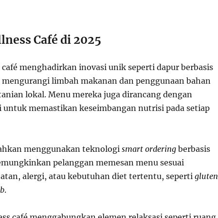
lness Café di 2025
 café menghadirkan inovasi unik seperti dapur berbasis
 mengurangi limbah makanan dan penggunaan bahan
rtanian lokal. Menu mereka juga dirancang dengan
zi untuk memastikan keseimbangan nutrisi pada setiap
bahkan menggunakan teknologi
smart ordering
berbasis
memungkinkan pelanggan memesan menu sesuai
atan, alergi, atau kebutuhan diet tertentu, seperti
glute
rb
.
lness café menggabungkan elemen relaksasi seperti ruang