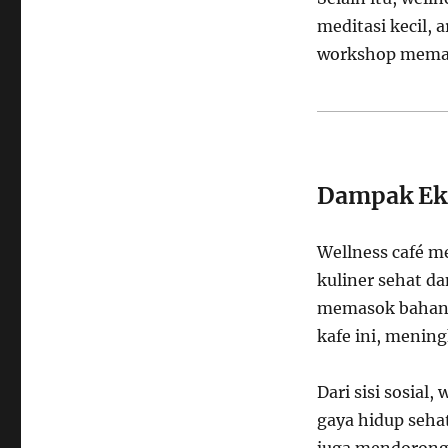
meditasi kecil, 
workshop memasa
Dampak Eko
Wellness café m
kuliner sehat d
memasok bahan 
kafe ini, menin
Dari sisi sosial
gaya hidup seha
juga mendorong i