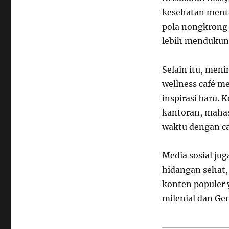
kesehatan menta
pola nongkrong 
lebih mendukung
Selain itu, men
wellness café m
inspirasi baru. 
kantoran, maha
waktu dengan ca
Media sosial jug
hidangan sehat,
konten populer 
milenial dan Gen