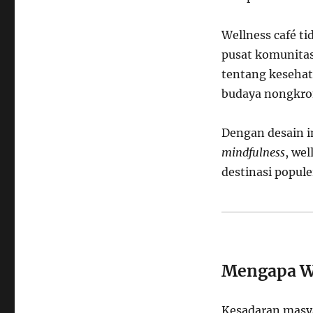
Wellness café t
pusat komunitas 
tentang kesehat
budaya nongkron
Dengan desain i
mindfulness
, wel
destinasi popul
Mengapa We
Kesadaran masya