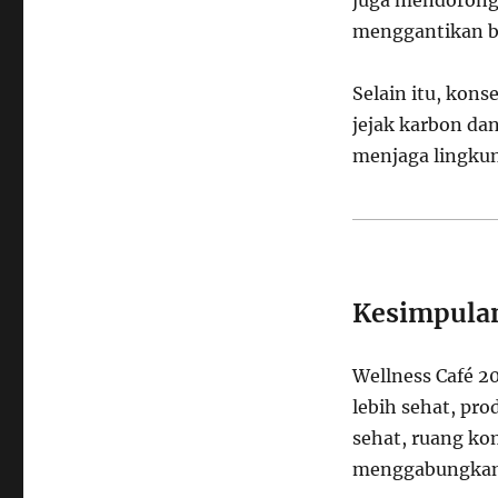
menggantikan b
Selain itu, kon
jejak karbon da
menjaga lingku
Kesimpula
Wellness Café 2
lebih sehat, pr
sehat, ruang kom
menggabungkan 