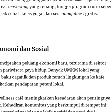
area
co-working
yang tenang, hingga program rutin seper
k sehat, kelas yoga, dan sesi
mindfulness
gratis.
nomi dan Sosial
enciptakan peluang ekonomi baru, terutama di sektor
an pariwisata gaya hidup. Banyak UMKM lokal yang
baku organik dan produk ramah lingkungan ke kafe-
gkatkan pendapatan petani lokal.
, wellness café meningkatkan kesadaran akan pentingnya
t. Kehadiran komunitas yang berkumpul di tempat ini
nteraksi sosial yang lebih positif dan produktif,