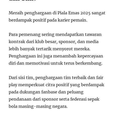
Meraih penghargaan di Piala Emas 2025 sangat
berdampak positif pada karier pemain.
Para pemenang sering mendapatkan tawaran
kontrak dari klub besar, sponsor, dan media
lebih banyak tertarik menyorot mereka.
Penghargaan ini juga menambah kepercayaan
diri dan memotivasi untuk terus berkembang.
Dari sisi tim, penghargaan tim terbaik dan fair
play memperkuat citra positif yang berdampak
pada dukungan fanbase dan peluang
pendanaan dari sponsor serta federasi sepak
bola masing-masing negara.