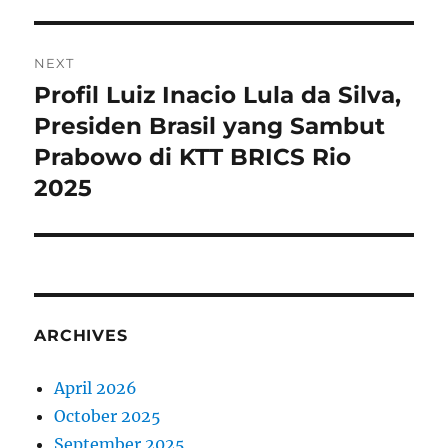
NEXT
Profil Luiz Inacio Lula da Silva,
Next
post:
Presiden Brasil yang Sambut
Prabowo di KTT BRICS Rio
2025
ARCHIVES
April 2026
October 2025
September 2025