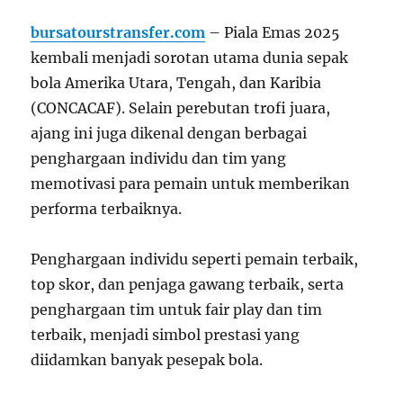
bursatourstransfer.com
– Piala Emas 2025
kembali menjadi sorotan utama dunia sepak
bola Amerika Utara, Tengah, dan Karibia
(CONCACAF). Selain perebutan trofi juara,
ajang ini juga dikenal dengan berbagai
penghargaan individu dan tim yang
memotivasi para pemain untuk memberikan
performa terbaiknya.
Penghargaan individu seperti pemain terbaik,
top skor, dan penjaga gawang terbaik, serta
penghargaan tim untuk fair play dan tim
terbaik, menjadi simbol prestasi yang
diidamkan banyak pesepak bola.