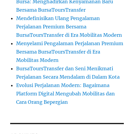
Bursa: Menghadirkan Kenyamanan Baru
Bersama BursaToursTransfer
Mendefinisikan Ulang Pengalaman
Perjalanan Premium Bersama
BursaToursTransfer di Era Mobilitas Modern
Menyelami Pengalaman Perjalanan Premium
Bersama BursaToursTransfer di Era
Mobilitas Modern
BursaToursTransfer dan Seni Menikmati
Perjalanan Secara Mendalam di Dalam Kota
Evolusi Perjalanan Modern: Bagaimana
Platform Digital Mengubah Mobilitas dan
Cara Orang Bepergian