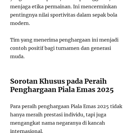
menjaga etika permainan. Ini mencerminkan
pentingnya nilai sportivitas dalam sepak bola
modern.
Tim yang menerima penghargaan ini menjadi
contoh positif bagi turnamen dan generasi
muda.
Sorotan Khusus pada Peraih
Penghargaan Piala Emas 2025
Para peraih penghargaan Piala Emas 2025 tidak
hanya meraih prestasi individu, tapi juga
mengangkat nama negaranya di kancah
internasional.