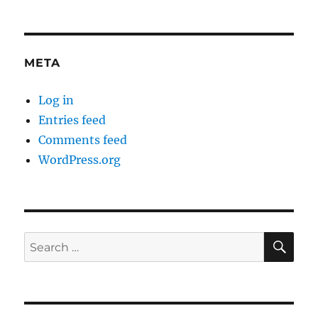
META
Log in
Entries feed
Comments feed
WordPress.org
SE
Search
for: