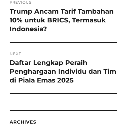
PREVIOUS
navigation
Trump Ancam Tarif Tambahan
Previous
post:
10% untuk BRICS, Termasuk
Indonesia?
NEXT
Daftar Lengkap Peraih
Next
post:
Penghargaan Individu dan Tim
di Piala Emas 2025
ARCHIVES